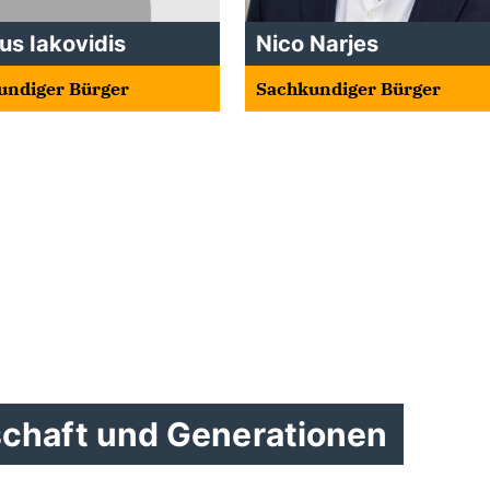
us Iakovidis
Nico Narjes
undiger Bürger
Sachkundiger Bürger
schaft und Generationen