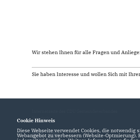
Wir stehen Ihnen für alle Fragen und Anliege
Sie haben Interesse und wollen Sich mit Ihre
Internetseite des CDU Gemeindeverbandes
Windeck
Cookie Hinweis
Diese Webseite verwendet Cookies, die notwendig si
Webangebot zu verbessern (Website-Optmierung). Fü