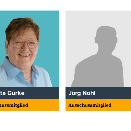
sta Gürke
Jörg Nohl
hussmitglied
Ausschussmitglied