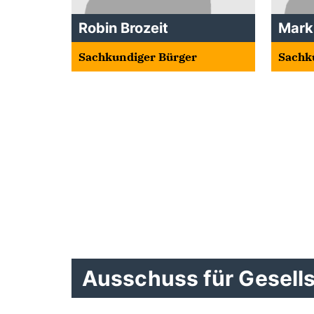
Robin Brozeit
Mark
Sachkundiger Bürger
Sachk
Ausschuss für Gesell