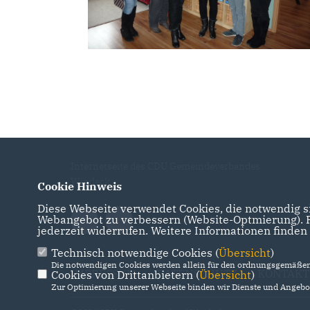
Internetseite des CDU Gemeindeverbandes
Windeck
Cookie Hinweis
Diese Webseite verwendet Cookies, die notwendig si
Webangebot zu verbessern (Website-Optmierung). Fü
jederzeit widerrufen. Weitere Informationen finden
Technisch notwendige Cookies (
Übersicht
)
Die notwendigen Cookies werden allein für den ordnungsgemäßen 
IMPRESSUM
DATENSCHUTZ
KONTAKT
Cookies von Drittanbietern (
Übersicht
)
Zur Optimierung unserer Webseite binden wir Dienste und Angebot