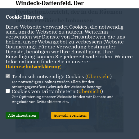
Windeck-Dattenfeld. Der
Deutschunterricht, der in den Räumen
Cookie Hinweis
der ev. Freikirche Imhausen
Diese Webseite verwendet Cookies, die notwendig
stattfindet, hat 12 Teilnehmer. Diese
sind, um die Webseite zu nutzen. Weiterhin
verwenden wir Dienste von Drittanbietern, die uns
Teilnehmer haben sich entschieden,
helfen, unser Webangebot zu verbessern (Website-
Optmierung). Für die Verwendung bestimmter
Dienste, benötigen wir Ihre Einwilligung. Ihre
Einwilligung können Sie jederzeit widerrufen. Weitere
Informationen finden Sie in unserer
Datenschutzerklärung
.
Technisch notwendige Cookies (
Übersicht
)
Die notwendigen Cookies werden allein für den
ordnungsgemäßen Gebrauch der Webseite benötigt.
Cookies von Drittanbietern (
Übersicht
)
Zur Optimierung unserer Webseite binden wir Dienste und
Angebote von Drittanbietern ein.
Alle akzeptieren
Auswahl speichern