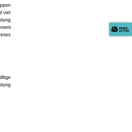
uppen
t viel
stung
ement
ieses
ftige
stung