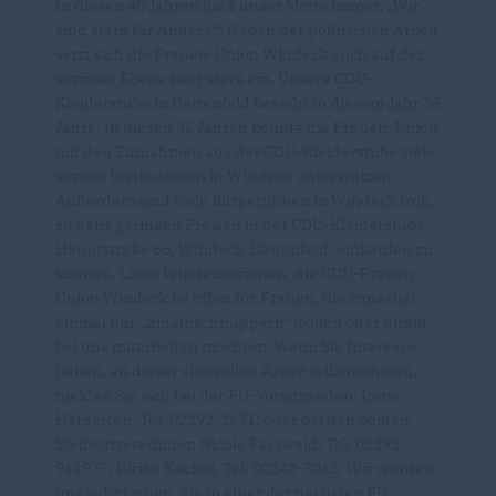
In diesen 40 Jahren hieß unser Motto immer: „Wir
sind stark für Andere“! Neben der politischen Arbeit
setzt sich die Frauen-Union Windeck auch auf der
sozialen Ebene sehr stark ein. Unsere CDU-
Kleiderstube in Dattenfeld besteht in diesem Jahr 35
Jahre. In diesen 35 Jahren konnte die Frauen-Union
mit den Einnahmen aus der CDU-Kleiderstube viele
soziale Institutionen in Windeck unterstützen.
Außerdem sind viele Bürger/innen in Windeck froh,
zu ganz geringen Preisen in der CDU-Kleiderstube
Hauptstraße 65, Windeck-Dattenfeld, einkaufen zu
können. Liebe Windeckerinnen, die CDU-Frauen-
Union Windeck ist offen für Frauen, die zunächst
einmal nur „hineinschnuppern“ wollen oder direkt
bei uns mitarbeiten möchten! Wenn Sie Interesse
haben, an dieser sinnvollen Arbeit teilzunehmen,
melden Sie sich bei der FU-Vorsitzenden: Irene
Hargarten, Tel. 02292-2671, oder bei den beiden
Stellvertreterinnen Nicole Fasswald, Tel. 02292-
911977, Ulrike Kachel, Tel. 02243-7015. Wir würden
uns sehr freuen, Sie in einer der nächsten FU-