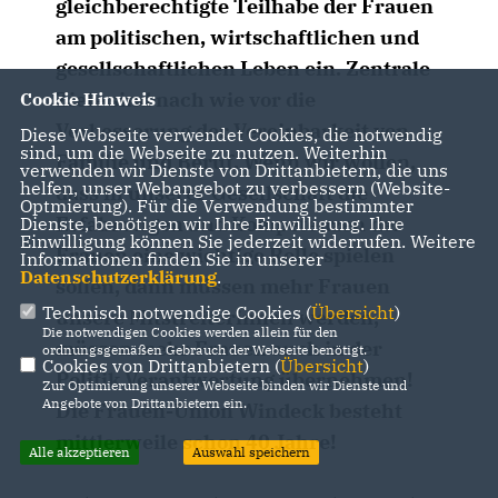
gleichberechtigte Teilhabe der Frauen
am politischen, wirtschaftlichen und
gesellschaftlichen Leben ein. Zentrale
Ziele sind nach wie vor die
Cookie Hinweis
Verbesserung der Vereinbarkeit von
Diese Webseite verwendet Cookies, die notwendig
sind, um die Webseite zu nutzen. Weiterhin
Familie und Beruf. Wenn wir wollen,
verwenden wir Dienste von Drittanbietern, die uns
helfen, unser Webangebot zu verbessern (Website-
dass in unserer Gesellschaft die
Optmierung). Für die Verwendung bestimmter
Erfahrungen und Kompetenzen der
Dienste, benötigen wir Ihre Einwilligung. Ihre
Einwilligung können Sie jederzeit widerrufen. Weitere
Frauen eine wichtige Rolle spielen
Informationen finden Sie in unserer
Datenschutzerklärung
.
sollen, dann müssen mehr Frauen
Technisch notwendige Cookies (
Übersicht
)
unsere Mitstreiterinnen werden,
Die notwendigen Cookies werden allein für den
müssen mehr Frauen auch in der
ordnungsgemäßen Gebrauch der Webseite benötigt.
Cookies von Drittanbietern (
Übersicht
)
Politik Verantwortung übernehmen!
Zur Optimierung unserer Webseite binden wir Dienste und
Angebote von Drittanbietern ein.
Die Frauen-Union Windeck besteht
mittlerweile schon 40 Jahre!
Alle akzeptieren
Auswahl speichern