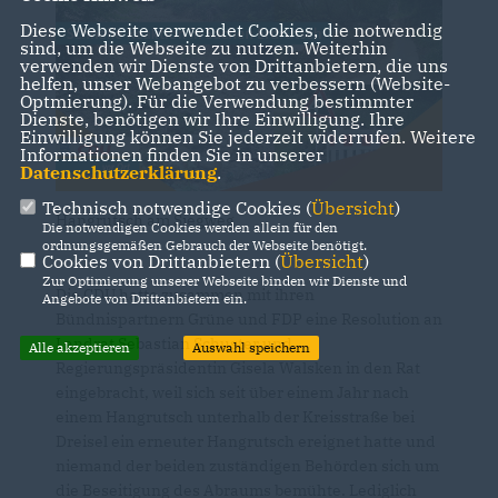
Diese Webseite verwendet Cookies, die notwendig
sind, um die Webseite zu nutzen. Weiterhin
verwenden wir Dienste von Drittanbietern, die uns
helfen, unser Webangebot zu verbessern (Website-
Optmierung). Für die Verwendung bestimmter
Dienste, benötigen wir Ihre Einwilligung. Ihre
Einwilligung können Sie jederzeit widerrufen. Weitere
Informationen finden Sie in unserer
Datenschutzerklärung
.
Technisch notwendige Cookies (
Übersicht
)
Hangrutsch am Siegweg
Die notwendigen Cookies werden allein für den
ordnungsgemäßen Gebrauch der Webseite benötigt.
Cookies von Drittanbietern (
Übersicht
)
Zur Optimierung unserer Webseite binden wir Dienste und
Die CDU hatte zusammen mit ihren
Angebote von Drittanbietern ein.
Bündnispartnern Grüne und FDP eine Resolution an
Landrat Sebastian Schuster und
Alle akzeptieren
Auswahl speichern
Regierungspräsidentin Gisela Walsken in den Rat
eingebracht, weil sich seit über einem Jahr nach
einem Hangrutsch unterhalb der Kreisstraße bei
Dreisel ein erneuter Hangrutsch ereignet hatte und
niemand der beiden zuständigen Behörden sich um
die Beseitigung des Abraums bemühte. Lediglich