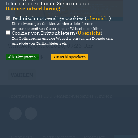
Informationen finden Sie in unserer
Datenschutzerklärung
.
Technisch notwendige Cookies (
Übersicht
)
Die notwendigen Cookies werden allein für den
ordnungsgemäßen Gebrauch der Webseite benötigt.
Cookies von Drittanbietern (
Übersicht
)
Zur Optimierung unserer Webseite binden wir Dienste und
Angebote von Drittanbietern ein.
Windeck, 08.08.2020, 09:23 Uhr
CDU Windeck
Alle akzeptieren
Auswahl speichern
WAHLEN
Internetseite des CDU Gemeindeverbandes Windeck
IMPRESSUM
DATENSCHUTZ
KONTAKT