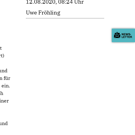
12.08.2020, 08:24 Uhr
Uwe Fröhling
t
t)
 und
n für
 ein.
ch
iner
 und