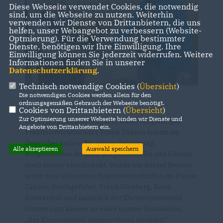
Diese Webseite verwendet Cookies, die notwendig
sind, um die Webseite zu nutzen. Weiterhin
verwenden wir Dienste von Drittanbietern, die uns
helfen, unser Webangebot zu verbessern (Website-
Optmierung). Für die Verwendung bestimmter
Dienste, benötigen wir Ihre Einwilligung. Ihre
Einwilligung können Sie jederzeit widerrufen. Weitere
Informationen finden Sie in unserer
Datenschutzerklärung
.
Technisch notwendige Cookies (
Übersicht
)
Die notwendigen Cookies werden allein für den
ordnungsgemäßen Gebrauch der Webseite benötigt.
Cookies von Drittanbietern (
Übersicht
)
Zur Optimierung unserer Webseite binden wir Dienste und
Unser langjähriges Mitglied, unser langjähriger
Angebote von Drittanbietern ein.
Fraktionsvorsitzender Frank Zähren feierte im
Dezember seinen 80-igsten Geburtstag.
Alle akzeptieren
Auswahl speichern
Aufgeschoben ist nicht aufgehoben!Da uns Corona
noch immer einschränkt, wurde ein kurzer Besuch
unter den bekannten Hygienevorschriften im Hause
Zähren durchgeführt. Frank Ginsberg, René
Schwerdtel und natürlich der Ehrenvorsitzende
Günter Lutz kamen zu einer kurzen Gratulation,
der Karnevalszeit entsprechend maskiert“