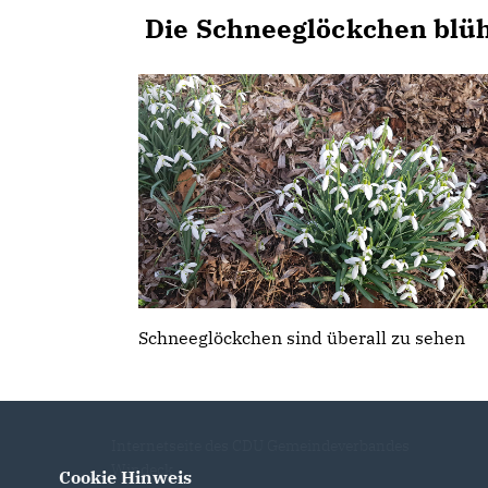
Die Schneeglöckchen blü
Schneeglöckchen sind überall zu sehen
Internetseite des CDU Gemeindeverbandes
Windeck
Cookie Hinweis