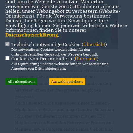
sind, um die Webseite zu nutzen. Weiterhin
verwenden wir Dienste von Drittanbietern, die uns
helfen, unser Webangebot zu verbessern (Website-
Optmierung). Für die Verwendung bestimmter
Dienste, benötigen wir Ihre Einwilligung. Ihre
Einwilligung können Sie jederzeit widerrufen. Weitere
Informationen finden Sie in unserer
Datenschutzerklärung
.
Technisch notwendige Cookies (
Übersicht
)
Die notwendigen Cookies werden allein für den
ordnungsgemäßen Gebrauch der Webseite benötigt.
Cookies von Drittanbietern (
Übersicht
)
Zur Optimierung unserer Webseite binden wir Dienste und
Angebote von Drittanbietern ein.
Heute wurden die neue Feuerwehr-Wache sowie
die neuen Gebäude des Bauhofs und des
Alle akzeptieren
Auswahl speichern
Versorgungsamtes in Eitorf eröffnet und von den
Vertreter*innen der drei grossen Religionen
gesegnet.
Auch unsere Bundestagsabgeordnete Elisabeth-
Winkelmeier-Becker und unser Landrat Sebastian
Schuster gratulierten zusammen mit den CDU-
Mitgliedern aus Eitorf den Feuerwehr-Frauen und
Männern sowie Bürgermeister Rainer Viehoff und