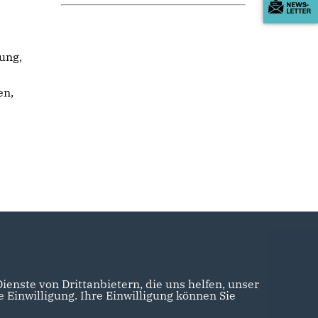
ung,
en,
enste von Drittanbietern, die uns helfen, unser
Einwilligung. Ihre Einwilligung können Sie