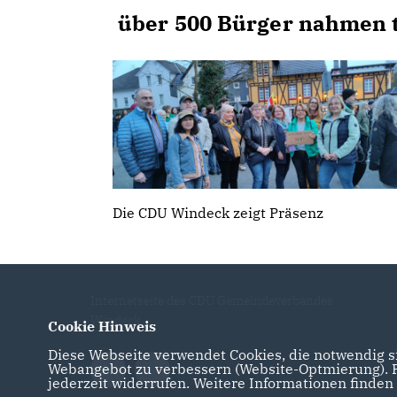
über 500 Bürger nahmen t
Die CDU Windeck zeigt Präsenz
Internetseite des CDU Gemeindeverbandes
Windeck
Cookie Hinweis
Diese Webseite verwendet Cookies, die notwendig si
Webangebot zu verbessern (Website-Optmierung). Fü
jederzeit widerrufen. Weitere Informationen finden