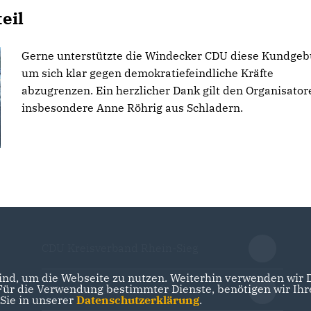
eil
Gerne unterstützte die Windecker CDU diese Kundgeb
um sich klar gegen demokratiefeindliche Kräfte
abzugrenzen. Ein herzlicher Dank gilt den Organisator
insbesondere Anne Röhrig aus Schladern.
CDU Kreisverband Rhein-Sieg
nd, um die Webseite zu nutzen. Weiterhin verwenden wir Di
r die Verwendung bestimmter Dienste, benötigen wir Ihre 
CDU Nordrhein-Westfalen
 Sie in unserer
Datenschutzerklärung
.