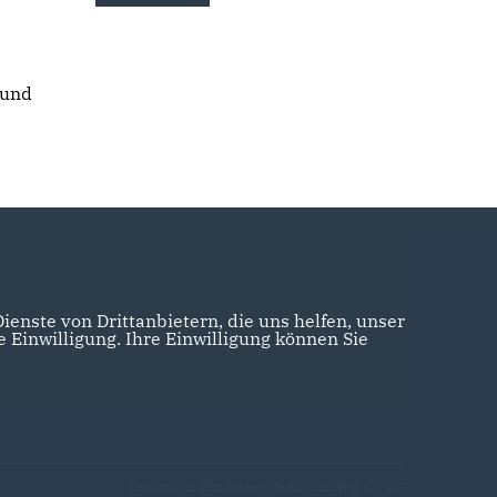
 und
enste von Drittanbietern, die uns helfen, unser
Einwilligung. Ihre Einwilligung können Sie
Realisation: Sharkness Media GmbH & Co. KG