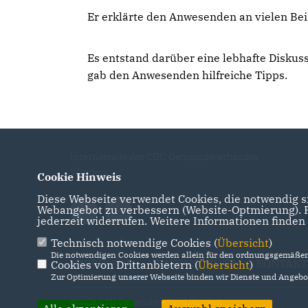
Er
erklärte den Anwesenden an vielen Bei
Es entstand darüber eine lebhafte Disku
gab den Anwesenden hilfreiche Tipps.
Internetseite des CDU Gemeindeverbandes
Windeck
Cookie Hinweis
Diese Webseite verwendet Cookies, die notwendig si
Webangebot zu verbessern (Website-Optmierung). Fü
jederzeit widerrufen. Weitere Informationen finden
Technisch notwendige Cookies (
Übersicht
)
Die notwendigen Cookies werden allein für den ordnungsgemäßen 
IMPRESSUM
DATENSCHUTZ
KONTAKT
Cookies von Drittanbietern (
Übersicht
)
Zur Optimierung unserer Webseite binden wir Dienste und Angebot
@2026 CDU Gemeindeverband Windeck