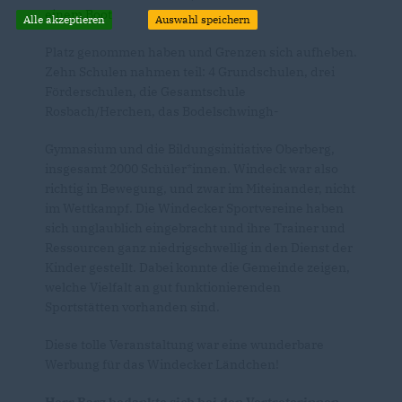
einem Boot
Alle akzeptieren
Auswahl speichern
Platz genommen haben und Grenzen sich aufheben.
Zehn Schulen nahmen teil: 4 Grundschulen, drei
Förderschulen, die Gesamtschule
Rosbach/Herchen, das Bodelschwingh-
Gymnasium und die Bildungsinitiative Oberberg,
insgesamt 2000 Schüler*innen. Windeck war also
richtig in Bewegung, und zwar im Miteinander, nicht
im Wettkampf. Die Windecker Sportvereine haben
sich unglaublich eingebracht und ihre Trainer und
Ressourcen ganz niedrigschwellig in den Dienst der
Kinder gestellt. Dabei konnte die Gemeinde zeigen,
welche Vielfalt an gut funktionierenden
Sportstätten vorhanden sind.
Diese tolle Veranstaltung war eine wunderbare
Werbung für das Windecker Ländchen!