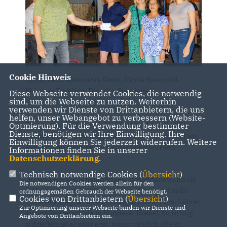
Cookie Hinweis
Guido Barz, Alexandra Gaus, Nicole Fasswald,
Maritess Fröhling, Diandra Steininger
Diese Webseite verwendet Cookies, die notwendig
sind, um die Webseite zu nutzen. Weiterhin
verwenden wir Dienste von Drittanbietern, die uns
helfen, unser Webangebot zu verbessern (Website-
Zum ersten Mal wurde die Sportwoche
mit allen
Optmierung). Für die Verwendung bestimmter
Dienste, benötigen wir Ihre Einwilligung. Ihre
Windecker Schulen
organisiert. Tauziehen, Reiten,
Einwilligung können Sie jederzeit widerrufen. Weitere
Tanzen und viele weitere Sportarten wurden
Informationen finden Sie in unserer
Datenschutzerklärung
.
angeboten.
Technisch notwendige Cookies (
Übersicht
)
Er mag Großveranstaltungen, besonders wenn sie
Die notwendigen Cookies werden allein für den
inklusiv und umweltbewusst sind“, so beschreibt
ordnungsgemäßen Gebrauch der Webseite benötigt.
Cookies von Drittanbietern (
Übersicht
)
Elisabeth Wagner ihren Kollegen Guido Barz, Lehrer
Zur Optimierung unserer Webseite binden wir Dienste und
an der Förderschule in Windeck-Rossel. So richtig
Angebote von Drittanbietern ein.
zufrieden ist er aber erst, wenn wirklich alle in