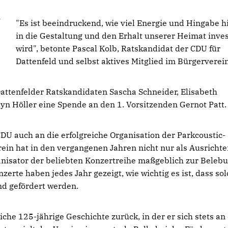
h
"Es ist beeindruckend, wie viel Energie und Hingabe h
in die Gestaltung und den Erhalt unserer Heimat inves
wird", betonte Pascal Kolb, Ratskandidat der CDU für
Dattenfeld und selbst aktives Mitglied im Bürgerverein
ttenfelder Ratskandidaten Sascha Schneider, Elisabeth
yn Höller eine Spende an den 1. Vorsitzenden Gernot Patt.
U auch an die erfolgreiche Organisation der Parkcoustic-
ein hat in den vergangenen Jahren nicht nur als Ausrichte
anisator der beliebten Konzertreihe maßgeblich zur Beleb
erte haben jedes Jahr gezeigt, wie wichtig es ist, dass so
nd gefördert werden.
che 125-jährige Geschichte zurück, in der er sich stets an