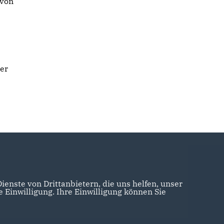
 von
der
enste von Drittanbietern, die uns helfen, unser
Einwilligung. Ihre Einwilligung können Sie