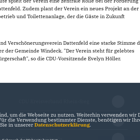
ute spielt der Verein eine zentrale Rolle bei der Förderung
tenfeld. Zudem plant der Verein ein neues Projekt an der
trieb und Toilettenanlage, der die Gäste in Zukunft
- und Verschönerungsverein Dattenfeld eine starke Stimme 
er der Gemeinde Windeck. "Der Verein steht für gelebtes
rgerschaft", so die CDU-Vorsitzende Evelyn Höller.
CDU Kreisverband Rhein-Sieg
nd, um die Webseite zu nutzen. Weiterhin verwenden wir Di
r die Verwendung bestimmter Dienste, benötigen wir Ihre 
CDU Nordrhein-Westfalen
 Sie in unserer
Datenschutzerklärung
.
CDU Deutschlands