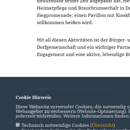
Bedürfnisse seiner Zeit angepasst hat. He
Heimatpflege und Brauchtumserhalt in Dat
Siegpromenade: einen Pavillon mit Kioskbe
willkommen heißen wird.
Mit all diesen Aktivitäten ist der Bürger
Dorfgemeinschaft und ein wichtiger Partn
Engagement und eine aktive, lebendige Bü
Internetseite des CDU Gemeindeverbandes
Windeck
Cookie Hinweis
Diese Webseite verwendet Cookies, die notwendig si
Webangebot zu verbessern (Website-Optmierung). Fü
jederzeit widerrufen. Weitere Informationen finden
Technisch notwendige Cookies (
Übersicht
)