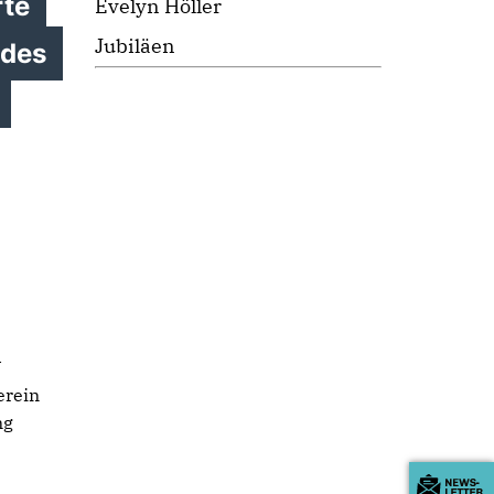
rte
Evelyn Höller
Jubiläen
ndes
U
erein
ng