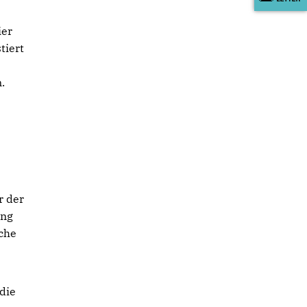
ier
tiert
.
r der
ung
lche
 die