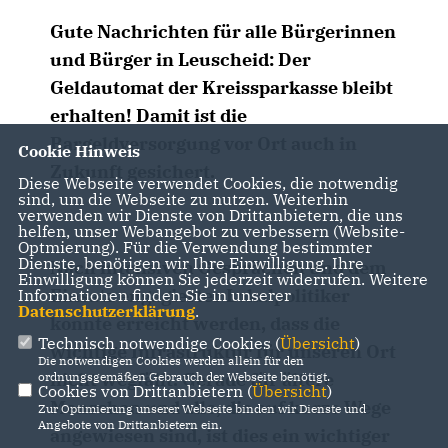
Gute Nachrichten für alle Bürgerinnen
und Bürger in Leuscheid: Der
Geldautomat der Kreissparkasse bleibt
erhalten! Damit ist die
Bargeldversorgung vor Ort auch in
Cookie Hinweis
Zukunft gesichert.
Diese Webseite verwendet Cookies, die notwendig
sind, um die Webseite zu nutzen. Weiterhin
verwenden wir Dienste von Drittanbietern, die uns
helfen, unser Webangebot zu verbessern (Website-
Optmierung). Für die Verwendung bestimmter
Dienste, benötigen wir Ihre Einwilligung. Ihre
Nach intensiven Gesprächen und dem
Einwilligung können Sie jederzeit widerrufen. Weitere
Einsatz engagierter Lokalpolitiker
Informationen finden Sie in unserer
Datenschutzerklärung
.
konnte erreicht werden, dass die
Technisch notwendige Cookies (
Übersicht
)
wichtige Infrastruktur für unseren Ort
Die notwendigen Cookies werden allein für den
nicht wegfällt. Gerade für ältere
ordnungsgemäßen Gebrauch der Webseite benötigt.
Cookies von Drittanbietern (
Übersicht
)
Menschen und alle, die auf kurze Wege
Zur Optimierung unserer Webseite binden wir Dienste und
Angebote von Drittanbietern ein.
angewiesen sind, ist dies ein wichtiger