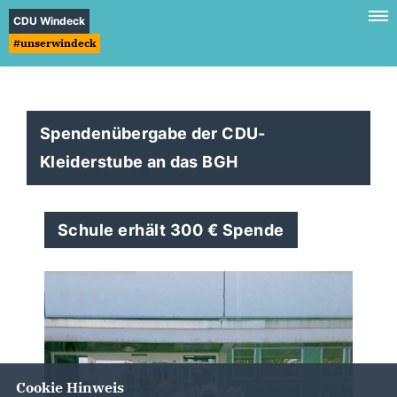
CDU Windeck
#unserwindeck
Spendenübergabe der CDU-
Kleiderstube an das BGH
Schule erhält 300 € Spende
Cookie Hinweis