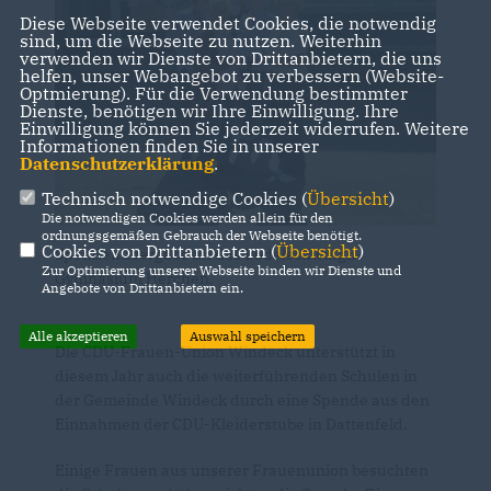
Diese Webseite verwendet Cookies, die notwendig
sind, um die Webseite zu nutzen. Weiterhin
verwenden wir Dienste von Drittanbietern, die uns
helfen, unser Webangebot zu verbessern (Website-
Optmierung). Für die Verwendung bestimmter
Dienste, benötigen wir Ihre Einwilligung. Ihre
Einwilligung können Sie jederzeit widerrufen. Weitere
Informationen finden Sie in unserer
Datenschutzerklärung
.
Technisch notwendige Cookies (
Übersicht
)
Die notwendigen Cookies werden allein für den
ordnungsgemäßen Gebrauch der Webseite benötigt.
Cookies von Drittanbietern (
Übersicht
)
Spendenübergabe an das Bodelschwingh-
Zur Optimierung unserer Webseite binden wir Dienste und
Gymnasium Herchen.
Angebote von Drittanbietern ein.
Alle akzeptieren
Auswahl speichern
Die CDU-Frauen-Union Windeck unterstützt in
diesem Jahr auch die weiterführenden Schulen in
der Gemeinde Windeck durch eine Spende aus den
Einnahmen der CDU-Kleiderstube in Dattenfeld.
Einige Frauen aus unserer Frauenunion besuchten