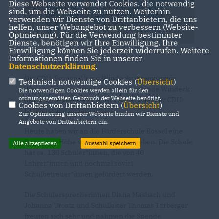
Diese Webseite verwendet Cookies, die notwendig
sind, um die Webseite zu nutzen. Weiterhin
verwenden wir Dienste von Drittanbietern, die uns
helfen, unser Webangebot zu verbessern (Website-
Optmierung). Für die Verwendung bestimmter
Dienste, benötigen wir Ihre Einwilligung. Ihre
Einwilligung können Sie jederzeit widerrufen. Weitere
Informationen finden Sie in unserer
Datenschutzerklärung
.
Die CDU-Frauen-Union Windeck unterstützt in
Technisch notwendige Cookies (
Übersicht
)
diesem Jahr die Schulen in der Gemeinde Windeck
Die notwendigen Cookies werden allein für den
ordnungsgemäßen Gebrauch der Webseite benötigt.
durch eine Spende aus den Einnahmen der CDU-
Cookies von Drittanbietern (
Übersicht
)
Kleiderstube in Dattenfeld.
Zur Optimierung unserer Webseite binden wir Dienste und
Angebote von Drittanbietern ein.
Heute haben wir an die Förderschule Rossel eine
Spende in Höhe von 300,00 € übergeben. Die Schule
Alle akzeptieren
Auswahl speichern
hat ca. 130 Schüler*innen, die von 40
Lehrer*innen und nochmal soviel
Schulbetreuer*innen gefördert werden.
Die Schülersprecherinnen Diana Masbach und
Johanna Troatz und Schulleiter Thomas Terberger
freuten sich sehr und nahmen die Spende