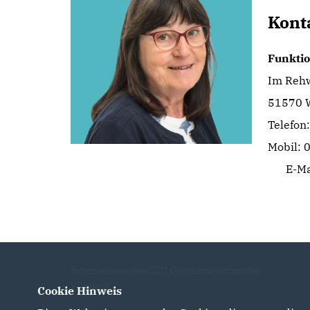
Kont
Funktio
Im Rehw
51570 
Telefon
Mobil:
E-Ma
Internetseite des CDU Gemeindeverbandes
Windeck
Cookie Hinweis