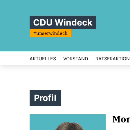
CDU Windeck
#unserwindeck
AKTUELLES
VORSTAND
RATSFRAKTION
Profil
Mon