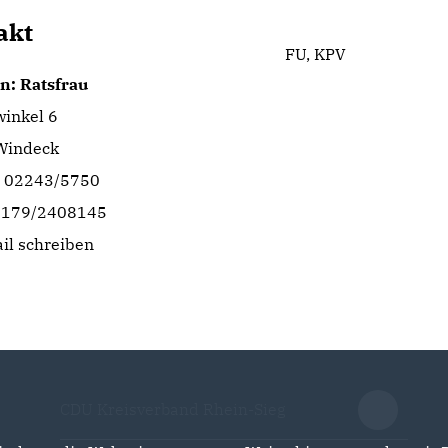
akt
FU, KPV
n: Ratsfrau
inkel 6
Windeck
: 02243/5750
 0179/2408145
il schreiben
CDU Kreisverband Rhein-Sieg