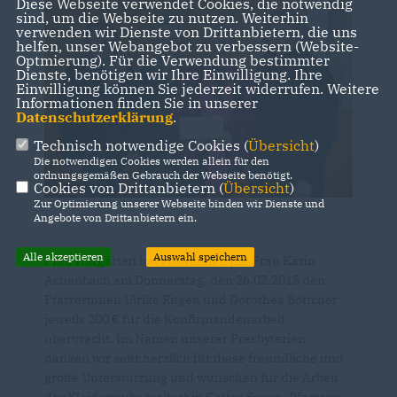
Diese Webseite verwendet Cookies, die notwendig
sind, um die Webseite zu nutzen. Weiterhin
verwenden wir Dienste von Drittanbietern, die uns
helfen, unser Webangebot zu verbessern (Website-
Optmierung). Für die Verwendung bestimmter
Dienste, benötigen wir Ihre Einwilligung. Ihre
Einwilligung können Sie jederzeit widerrufen. Weitere
Informationen finden Sie in unserer
Datenschutzerklärung
.
Technisch notwendige Cookies (
Übersicht
)
Die notwendigen Cookies werden allein für den
ordnungsgemäßen Gebrauch der Webseite benötigt.
Cookies von Drittanbietern (
Übersicht
)
Zur Optimierung unserer Webseite binden wir Dienste und
Angebote von Drittanbietern ein.
Alle akzeptieren
Auswahl speichern
Frau Hargarten hat zusammen mit Frau Karin
Achenbach am Donnerstag, den 26.02.2015 den
Pfarrerinnen Ulrike Ritgen und Dorothea Böttcher
jeweils 200 € für die Konfirmandenarbeit
überbracht. Im Namen unserer Presbyterien
danken wir sehr herzlich für diese freundliche und
große Unterstützung und wünschen für die Arbeit
der Kleiderstube weiterhin Gottes Segen. Pfarrerin,