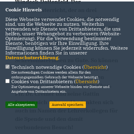
Windeck-Dattenfeld. Der
Cookie Hinweis
Deutschunterricht, der an drei
Vormittagen in der „Backstube“ in
Diese Webseite verwendet Cookies, die notwendig
sind, um die Webseite zu nutzen. Weiterhin
Rosbach stattfindet, hat 14 Teilnehmer
verwenden wir Dienste von Drittanbietern, die uns
helfen, unser Webangebot zu verbessern (Website-
aus 6 Ländern. Ein großer Teil der
Optmierung). Für die Verwendung bestimmter
Dienste, benötigen wir Ihre Einwilligung. Ihre
Spende kommt der Anschaffung von
Einwilligung können Sie jederzeit widerrufen. Weitere
Arbeitsbüchern und
Informationen finden Sie in unserer
Datenschutzerklärung
.
Schreibmaterialien zu Gute. So können
Technisch notwendige Cookies (
Übersicht
)
die Teilnehmer auch außerhalb des
Die notwendigen Cookies werden allein für den
Unterrichts und in ihrem eigenen
ordnungsgemäßen Gebrauch der Webseite benötigt.
Cookies von Drittanbietern (
Übersicht
)
Lerntempo zusätzlich Deutsch üben.
Zur Optimierung unserer Webseite binden wir Dienste und
Angebote von Drittanbietern ein.
Pfr. Dr. Cremer und seine Gattin
freuten sich sehr und bedankten sich
Alle akzeptieren
Auswahl speichern
auch im Namen der Lehrerkollegen für
die Spende und den damit
verbundenen Besuch!