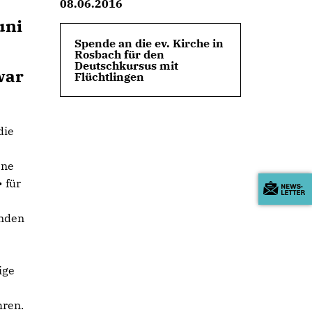
08.06.2016
uni
Spende an die ev. Kirche in
Rosbach für den
Deutschkursus mit
war
Flüchtlingen
die
ene
 für
enden
ige
hren.