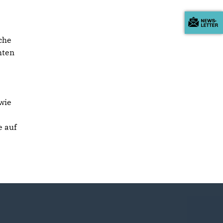
che
hten
wie
e auf