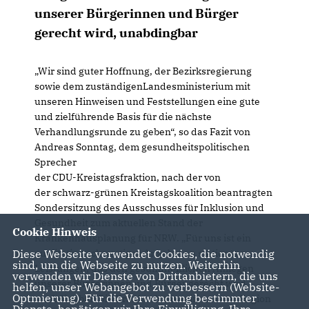
unserer Bürgerinnen und Bürger
gerecht wird, unabdingbar
Wir sind guter Hoffnung, der Bezirksregierung
sowie dem zuständigenLandesministerium mit
unseren Hinweisen und Feststellungen eine gute
und zielführende Basis für die nächste
Verhandlungsrunde zu geben“, so das Fazit von
Andreas Sonntag, dem gesundheitspolitischen
Sprecher
der CDU-Kreistagsfraktion, nach der von
der schwarz-grünen Kreistagskoalition beantragten
Sondersitzung des Ausschusses für Inklusion und
Gesundheit zum aktuellen Stand der
Cookie Hinweis
Krankenhausplanung für NRW. „Für uns ist ein
qualitativ hochwertiges Angebot an stationären
Diese Webseite verwendet Cookies, die notwendig
sind, um die Webseite zu nutzen. Weiterhin
Leistungen, das den gesundheitlichen Anliegen
verwenden wir Dienste von Drittanbietern, die uns
unserer Bürgerinnen und Bürger gerecht wird,
helfen, unser Webangebot zu verbessern (Website-
Optmierung). Für die Verwendung bestimmter
unabdingbar. Die Krankenhäuser in unserer Region