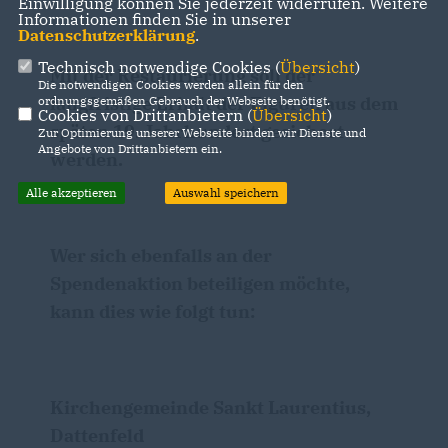
Einwilligung können Sie jederzeit widerrufen. Weitere
Informationen finden Sie in unserer
Datenschutzerklärung
.
Technisch notwendige Cookies (
Übersicht
)
Mit der Restaurierung soll der
Die notwendigen Cookies werden allein für den
langfristige Erhalt der Figuren aus dem
ordnungsgemäßen Gebrauch der Webseite benötigt.
Cookies von Drittanbietern (
Übersicht
)
späten 19. Jahrhundert gesichert
Zur Optimierung unserer Webseite binden wir Dienste und
Angebote von Drittanbietern ein.
werden.
Alle akzeptieren
Auswahl speichern
Wer sich ebenfalls an der
Spendenaktion beteiligen möchte,
kann dies wie folgt tun:
Kirchengemeinde Sankt Laurentius,
Dattenfeld