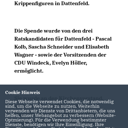
Krippenfiguren in Dattenfeld.
Die Spende wurde von den drei
Ratskandidaten für Dattenfeld - Pascal
Kolb, Sascha Schneider und Elisabeth
Wagner - sowie der Vorsitzenden der
CDU Windeck, Evelyn Höller,
ermöglicht.
Cookie Hinweis
Sie wurde an den Kirchenvorstand,
Diese Webseite verwendet Cookies, die notwendig
vertreten durch Pfarrer Ulrich
sind, um die Webseite zu nutzen. Weiterhin
verwenden wir Dienste von Drittanbietern, die uns
Oligschläger sowie Michael Thiel und
helfen, unser Webangebot zu verbessern (Website-
Optmierung). Für die Verwendung bestimmter
Romina Holschbach, übergeben.
Dienste, benötigen wir Ihre Einwilligung. Ihre