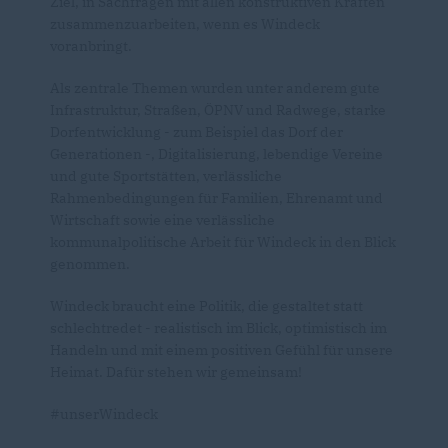
Ziel, in Sachfragen mit allen konstruktiven Kräften
zusammenzuarbeiten, wenn es Windeck
voranbringt.
­­Als zentrale Themen wurden unter anderem gute
Infrastruktur, Straßen, ÖPNV und Radwege, starke
Dorfentwicklung - zum Beispiel das Dorf der
Generationen -, Digitalisierung, lebendige Vereine
und gute Sportstätten, verlässliche
Rahmenbedingungen für Familien, Ehrenamt und
Wirtschaft sowie eine verlässliche
kommunalpolitische Arbeit für Windeck in den Blick
genommen.
Windeck braucht eine Politik, die gestaltet statt
schlechtredet - realistisch im Blick, optimistisch im
Handeln und mit einem positiven Gefühl für unsere
Heimat. Dafür stehen wir gemeinsam!
#unserWindeck