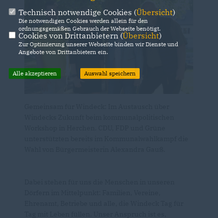
Technisch notwendige Cookies (
Übersicht
)
Die notwendigen Cookies werden allein für den
ordnungsgemäßen Gebrauch der Webseite benötigt.
Cookies von Drittanbietern (
Übersicht
)
Zur Optimierung unserer Webseite binden wir Dienste und
Angebote von Drittanbietern ein.
Alle akzeptieren
Auswahl speichern
Gemeinsam für Windeck: Im Austausch über
Windecks Zukunft beim kommunalpolitischen
Workshop in Herchen. CDU, FDP und Grüne
unterstützten bereits im Kommunalwahlkampf die
Wahl von Bürgermeisterin Alexandra Gauß.
Dabei stehen für uns die Menschen in unseren
Dörfern im Mittelpunkt: Familien, Vereine,
Ehrenamt, Betriebe und alle, die Windeck Tag für
Tag mit Leben füllen. Unser Anspruch ist es,